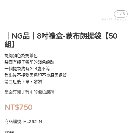
1
/
3
｜NG品｜8吋禮盒-蒙布朗提袋【50
組】
提繩顏色為奶茶色
袋面有繩子轉印的淺色痕跡
一個提袋約有2~4處不等
售出後不接受因繩印不良原因退貨
請三思後下單，謝謝
袋面有繩子轉印的淺色痕跡
NT$750
商品編號:
HL282-N