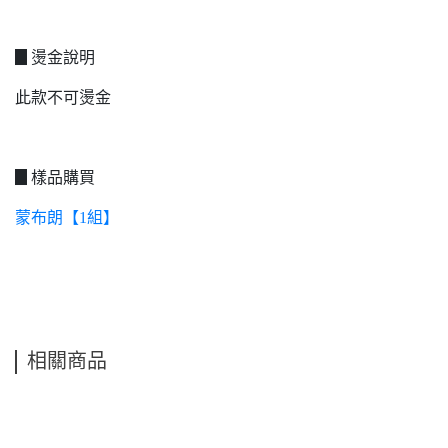
▊燙金說明
此款不可燙金
▊樣品購買
蒙布朗【1組】
相關商品