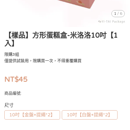
1
/
6
【樣品】方形蛋糕盒-米洛洛10吋【1
入】
限購3組
僅提供試裝用，限購買一次，不得重覆購買
NT$45
商品編號:
尺寸
10吋【金盤+提繩*2】
10吋【白盤+提繩*2】