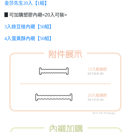
金莎先生20入【1組】
▊可加購塑膠內襯<20入可裝>
3入綠豆椪內襯【50組】
4入蛋黃酥內襯【50組】