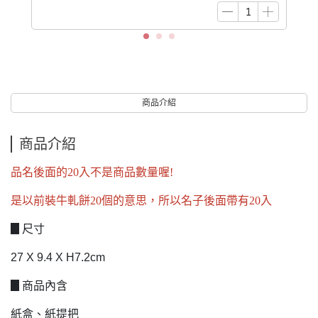
商品介紹
商品介紹
品名後面的20入不是商品數量喔!
是以前裝牛軋餅20個的意思，所以名子後面帶有20入
▊尺寸
27 X 9.4 X H7.2cm
▊商品內含
紙盒、紙提把