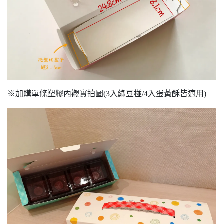
※加購單條塑膠內襯實拍圖(3入綠豆椪/4入蛋黃酥皆適用)