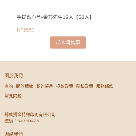
手提點心盒-金莎先生12入【50入】
手
NT$550
NT
加入購物車
關於我們
查詢
關於鐿鈦
我的帳戶
退款政策
隱私政策
服務條款
常見問題
鐿鈦燙金特殊印刷有限公司
統編：54750423
聯絡我們