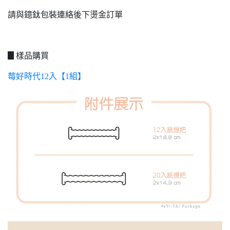
請與鐿鈦包裝連絡後下燙金訂單
▊樣品購買
莓好時代12入【1組】