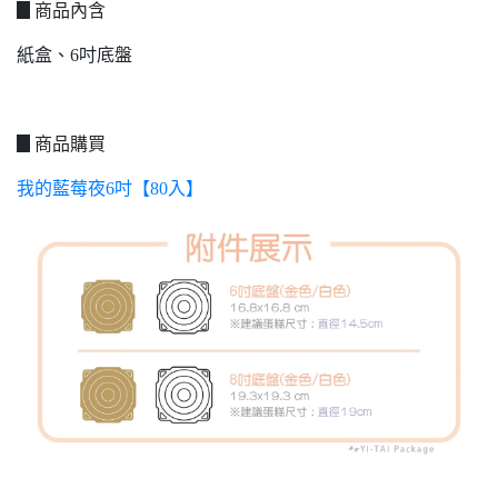
▊商品內含
紙盒、6吋底盤
▊商品購買
我的藍莓夜6吋【80入】