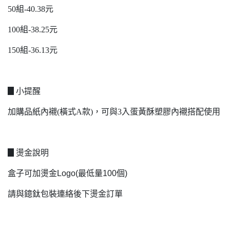
50組-40.38元
100組-38.25元
150組-36.13元
▊小提醒
加購品紙內襯(橫式A款)，可與3入蛋黃酥塑膠內襯搭配使用
▊燙金說明
盒子可加燙金Logo(最低量100個)
請與鐿鈦包裝連絡後下燙金訂單