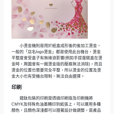
小燙金機則是用於紙盒成形後的後加工燙金，
一般的「店名logo燙金」都是使用此台機台，燙金
平整度會受盒子有無裱浪影響(例如手提蛋糕盒在燙
金時，周圍會有一圈燙金版的壓痕無法消除)，而且
燙金的位置也需要完全平整，所以燙金的位置及燙
金大小也有受機台限制，無法自由選擇。
印刷
鐿鈦包裝的印刷是透過印刷版及印刷機將
CMYK及特殊色油墨轉印到紙張上，可以運用多種
顏色，且顏色深淺都可以隨著設計做調整，是產品